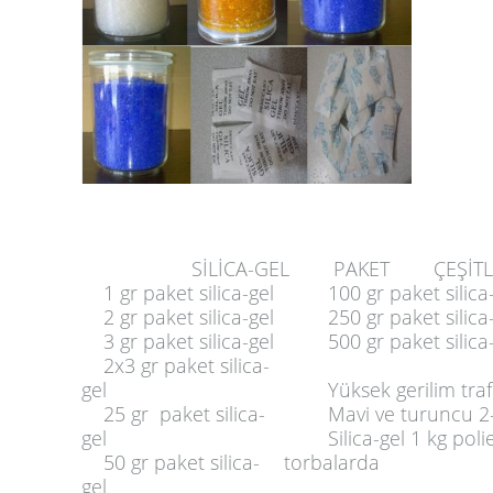
SİLİCA-GEL PAKET ÇEŞİTL
1 gr paket silica-gel
100 gr paket silica-
2 gr paket silica-gel
250 gr paket silica-
3 gr paket silica-gel
500 gr paket silica-
2x3 gr paket silica-
gel
Yüksek gerilim trafol
25 gr paket silica-
Mavi ve turuncu 2
gel
Silica-gel 1 kg polie
50 gr paket silica-
torbalarda
gel