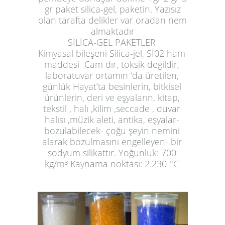
gr paket silica-gel, paketin. Yazısız
olan tarafta delikler var oradan nem
almaktadır
SİLİCA-GEL PAKETLER
Kimyasal bileşeni Silica-jel, Sİ02 ham
maddesi Cam dır, toksik değildir,
laboratuvar ortamın ‘da üretilen,
günlük Hayat’ta besinlerin, bitkisel
ürünlerin, deri ve eşyaların, kitap,
tekstil , halı ,kilim ,seccade , duvar
halısı ,müzik aleti, antika, eşyalar-
bozulabilecek- çoğu şeyin nemini
alarak bozulmasını engelleyen- bir
sodyum silikattır. Yoğunluk: 700
kg/m³ Kaynama noktası: 2.230 °C